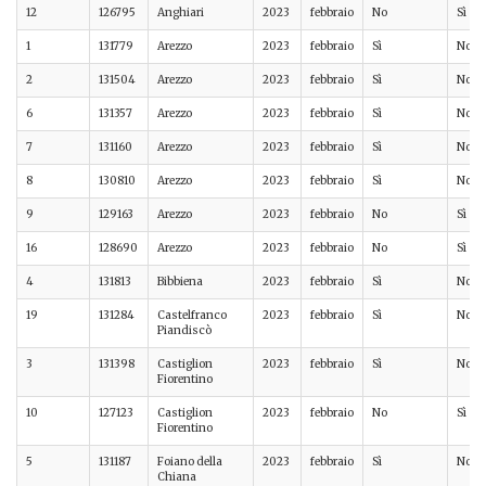
12
126795
Anghiari
2023
febbraio
No
Sì
1
131779
Arezzo
2023
febbraio
Sì
No
2
131504
Arezzo
2023
febbraio
Sì
No
6
131357
Arezzo
2023
febbraio
Sì
No
7
131160
Arezzo
2023
febbraio
Sì
No
8
130810
Arezzo
2023
febbraio
Sì
No
9
129163
Arezzo
2023
febbraio
No
Sì
16
128690
Arezzo
2023
febbraio
No
Sì
4
131813
Bibbiena
2023
febbraio
Sì
No
19
131284
Castelfranco
2023
febbraio
Sì
No
Piandiscò
3
131398
Castiglion
2023
febbraio
Sì
No
Fiorentino
10
127123
Castiglion
2023
febbraio
No
Sì
Fiorentino
5
131187
Foiano della
2023
febbraio
Sì
No
Chiana