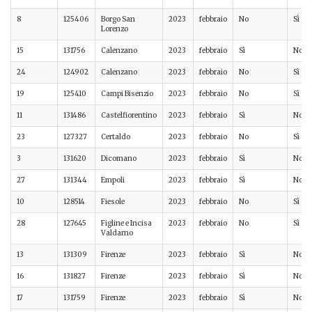
8
125406
Borgo San
2023
febbraio
No
Sì
Lorenzo
15
131756
Calenzano
2023
febbraio
Sì
No
24
124902
Calenzano
2023
febbraio
No
Sì
19
125410
Campi Bisenzio
2023
febbraio
No
Sì
11
131486
Castelfiorentino
2023
febbraio
Sì
No
23
127327
Certaldo
2023
febbraio
No
Sì
3
131620
Dicomano
2023
febbraio
Sì
No
27
131344
Empoli
2023
febbraio
Sì
No
10
128514
Fiesole
2023
febbraio
No
Sì
28
127645
Figline e Incisa
2023
febbraio
No
Sì
Valdarno
13
131309
Firenze
2023
febbraio
Sì
No
16
131827
Firenze
2023
febbraio
Sì
No
17
131759
Firenze
2023
febbraio
Sì
No