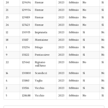
20
129494
Firenze
2023
febbraio
No
Sì
21
129934
Firenze
2023
febbraio
No
Sì
25
129819
Firenze
2023
febbraio
No
Sì
26
127423
Firenze
2023
febbraio
No
Sì
12
130935
Impruneta
2023
febbraio
Sì
No
18
131117
Montaione
2023
febbraio
Sì
No
1
131256
Pelago
2023
febbraio
Sì
No
9
131122
Pontassieve
2023
febbraio
Sì
No
22
125641
Rignano
2023
febbraio
No
Sì
sull'Arno
14
130800
Scandicci
2023
febbraio
Sì
No
4
131863
Vaglia
2023
febbraio
Sì
No
2
131516
Vicchio
2023
febbraio
Sì
No
5
128488
Vicchio
2023
febbraio
No
Sì