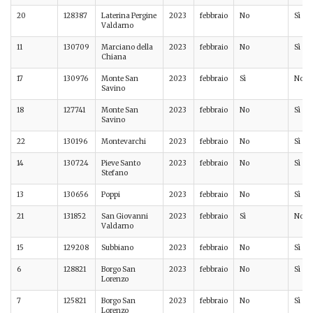
20
128387
Laterina Pergine
2023
febbraio
No
Sì
Valdarno
11
130709
Marciano della
2023
febbraio
No
Sì
Chiana
17
130976
Monte San
2023
febbraio
Sì
No
Savino
18
127741
Monte San
2023
febbraio
No
Sì
Savino
22
130196
Montevarchi
2023
febbraio
No
Sì
14
130724
Pieve Santo
2023
febbraio
No
Sì
Stefano
13
130656
Poppi
2023
febbraio
No
Sì
21
131852
San Giovanni
2023
febbraio
Sì
No
Valdarno
15
129208
Subbiano
2023
febbraio
No
Sì
6
128821
Borgo San
2023
febbraio
No
Sì
Lorenzo
7
125821
Borgo San
2023
febbraio
No
Sì
Lorenzo