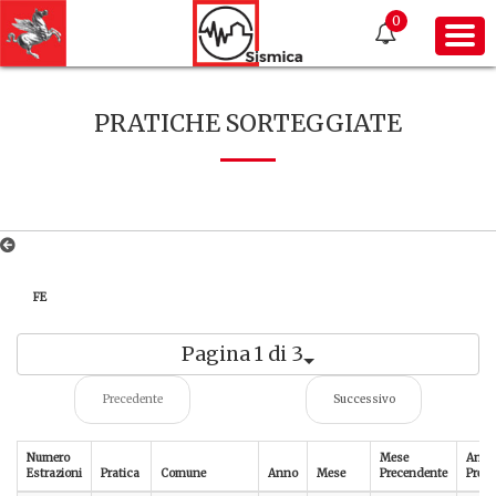
0
PRATICHE SORTEGGIATE
FE
Pagina 1 di 3
Precedente
Successivo
Numero
Mese
Anno
Estrazioni
Pratica
Comune
Anno
Mese
Precendente
Prece