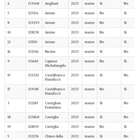
4
133068
Anghiari
2023
marzo
Sì
No
7
127154
Arezzo
2023
marzo
No
Sì
8
129293
Arezzo
2023
marzo
No
Sì
10
128238
Arezzo
2023
marzo
No
Sì
12
131765
Arezzo
2023
marzo
No
Sì
14
132016
Bucine
2023
marzo
Sì
No
9
131649
Caprese
2023
marzo
No
Sì
Michelangelo
15
132320
Castelfranco
2023
marzo
Sì
No
Piandiscò
17
129581
Castelfranco
2023
marzo
No
Sì
Piandiscò
3
132183
Castiglion
2023
marzo
Sì
No
Fiorentino
18
132848
Cavriglia
2023
marzo
Sì
No
19
128190
Cavriglia
2023
marzo
No
Sì
5
132276
Chiusi della
2023
marzo
Sì
No