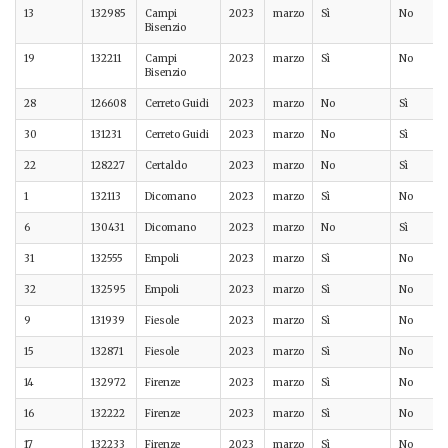
13
132985
Campi
2023
marzo
Sì
No
Bisenzio
19
132211
Campi
2023
marzo
Sì
No
Bisenzio
28
126608
Cerreto Guidi
2023
marzo
No
Sì
30
131231
Cerreto Guidi
2023
marzo
No
Sì
22
128227
Certaldo
2023
marzo
No
Sì
1
132113
Dicomano
2023
marzo
Sì
No
6
130431
Dicomano
2023
marzo
No
Sì
31
132555
Empoli
2023
marzo
Sì
No
32
132595
Empoli
2023
marzo
Sì
No
9
131939
Fiesole
2023
marzo
Sì
No
15
132871
Fiesole
2023
marzo
Sì
No
14
132972
Firenze
2023
marzo
Sì
No
16
132222
Firenze
2023
marzo
Sì
No
17
132233
Firenze
2023
marzo
Sì
No