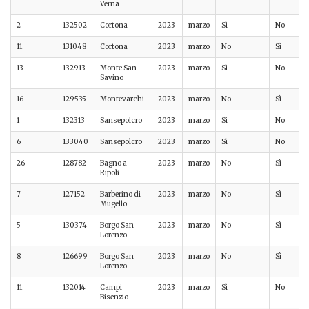
Verna
2
132502
Cortona
2023
marzo
Sì
No
11
131048
Cortona
2023
marzo
No
Sì
13
132913
Monte San
2023
marzo
Sì
No
Savino
16
129535
Montevarchi
2023
marzo
No
Sì
1
132313
Sansepolcro
2023
marzo
Sì
No
6
133040
Sansepolcro
2023
marzo
Sì
No
26
128782
Bagno a
2023
marzo
No
Sì
Ripoli
7
127152
Barberino di
2023
marzo
No
Sì
Mugello
5
130374
Borgo San
2023
marzo
No
Sì
Lorenzo
8
126699
Borgo San
2023
marzo
No
Sì
Lorenzo
11
132014
Campi
2023
marzo
Sì
No
Bisenzio