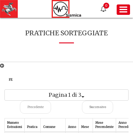
0
PRATICHE SORTEGGIATE
FE
Pagina 1 di 3
Precedente
Successivo
Numero
Mese
Anno
Estrazioni
Pratica
Comune
Anno
Mese
Precendente
Precedent