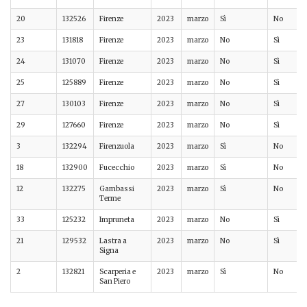
20
132526
Firenze
2023
marzo
Sì
No
23
131818
Firenze
2023
marzo
No
Sì
24
131070
Firenze
2023
marzo
No
Sì
25
125889
Firenze
2023
marzo
No
Sì
27
130103
Firenze
2023
marzo
No
Sì
29
127660
Firenze
2023
marzo
No
Sì
3
132294
Firenzuola
2023
marzo
Sì
No
18
132900
Fucecchio
2023
marzo
Sì
No
12
132275
Gambassi
2023
marzo
Sì
No
Terme
33
125232
Impruneta
2023
marzo
No
Sì
21
129532
Lastra a
2023
marzo
No
Sì
Signa
2
132821
Scarperia e
2023
marzo
Sì
No
San Piero