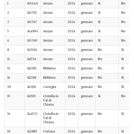
1
145440
Arezzo
2024
gennaio
Sì
No
2
145710
Arezzo
2024
gennaio
Sì
No
3
145747
Arezzo
2024
gennaio
Sì
No
5
144896
Arezzo
2024
gennaio
Sì
No
6
145360
Arezzo
2024
gennaio
Sì
No
8
143041
Arezzo
2024
gennaio
No
Sì
11
141726
Arezzo
2024
gennaio
No
Sì
12
141382
Bibbiena
2024
gennaio
No
Sì
14
142518
Bibbiena
2024
gennaio
No
Sì
20
143110
Cavriglia
2024
gennaio
No
Sì
15
145515
Civitella in
2024
gennaio
Sì
No
Val di
Chiana
16
144533
Civitella in
2024
gennaio
No
Sì
Val di
Chiana
10
142883
Cortona
2024
gennaio
No
Sì