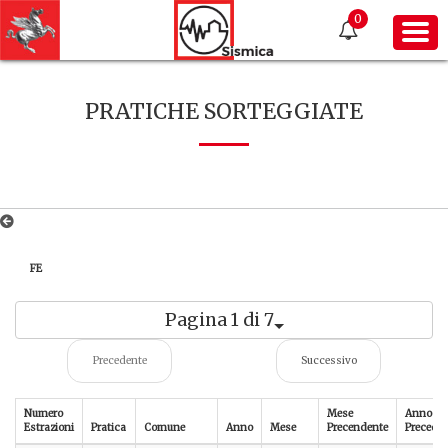
0
PRATICHE SORTEGGIATE
FE
Pagina 1 di 7
Precedente
Successivo
Numero
Mese
Anno
Estrazioni
Pratica
Comune
Anno
Mese
Precendente
Precede