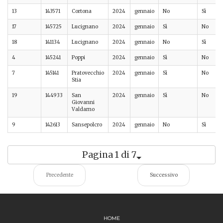
13
143571
Cortona
2024
gennaio
No
Sì
17
145725
Lucignano
2024
gennaio
Sì
No
18
141134
Lucignano
2024
gennaio
No
Sì
4
145241
Poppi
2024
gennaio
Sì
No
7
145141
Pratovecchio
2024
gennaio
Sì
No
Stia
19
144933
San
2024
gennaio
Sì
No
Giovanni
Valdarno
9
142613
Sansepolcro
2024
gennaio
No
Sì
Pagina 1 di 7
Precedente
Successivo
HOME